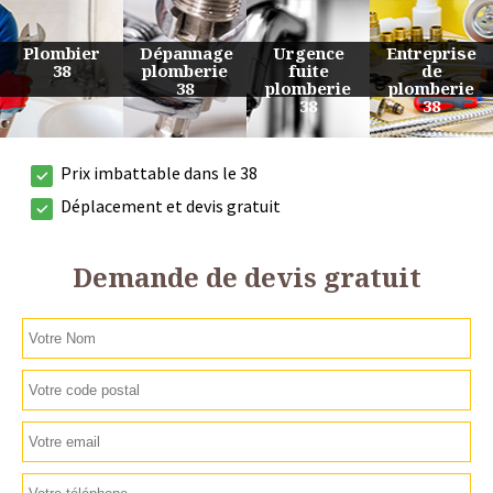
Urgence
Entreprise
Travaux
Devis
fuite
de
de
plomberie
plomberie
plomberie
plomberie
38
38
38
38
Prix imbattable dans le 38
Déplacement et devis gratuit
Demande de devis gratuit