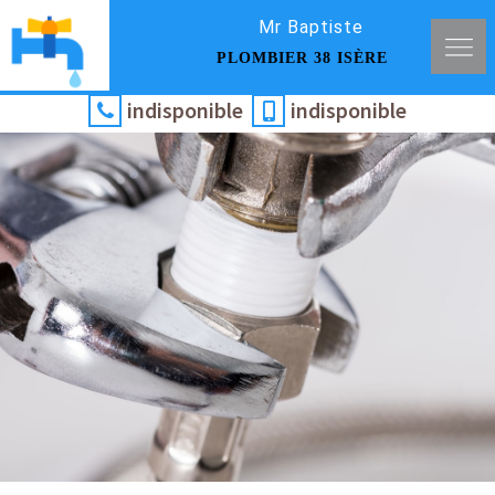
Mr Baptiste
PLOMBIER 38 ISÈRE
indisponible
indisponible