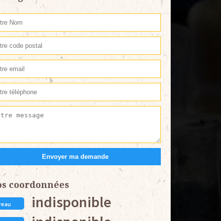
os coordonnées
indisponible
reau