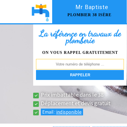
Mr Baptiste
PLOMBIER 38 ISÈRE
La référence en travaux de
plomberie
ON VOUS RAPPEL GRATUITEMENT
Prix imbattable dans le 38
Déplacement et devis gratuit
Email :
indisponible