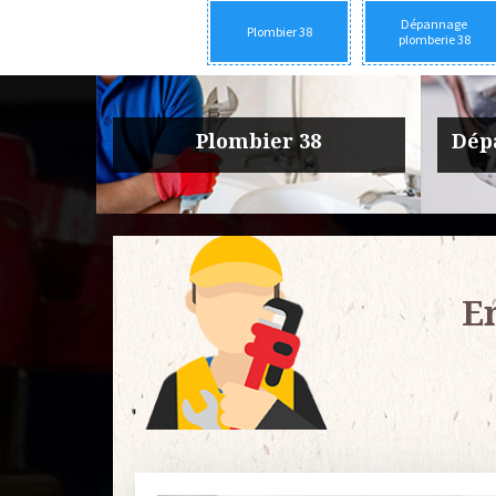
Dépannage
Plombier 38
plomberie 38
rie 38
Urgence fuite plomberie 38
Entre
E