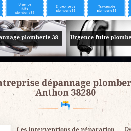
Urgence
Entreprise de
Travaux de
fuite
plomberie 38
plomberie 38
plomberie 38
prise de plomberie 38
Travaux de plomber
ntreprise dépannage plomber
Anthon 38280
Les interventions de réparation
De