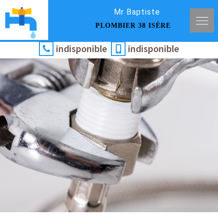
Mr Baptiste
PLOMBIER 38 ISÈRE
indisponible
indisponible