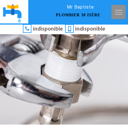
Mr Baptiste
PLOMBIER 38 ISÈRE
indisponible
indisponible