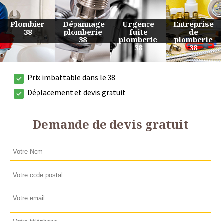
Urgence
Entreprise
Travaux
Devis
fuite
de
de
plomberie
plomberie
plomberie
plomberie
38
38
38
38
Prix imbattable dans le 38
Déplacement et devis gratuit
Demande de devis gratuit