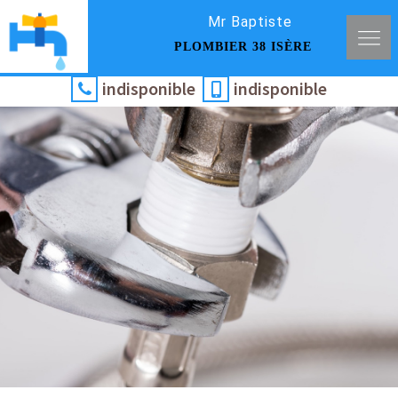
Mr Baptiste
PLOMBIER 38 ISÈRE
indisponible
indisponible