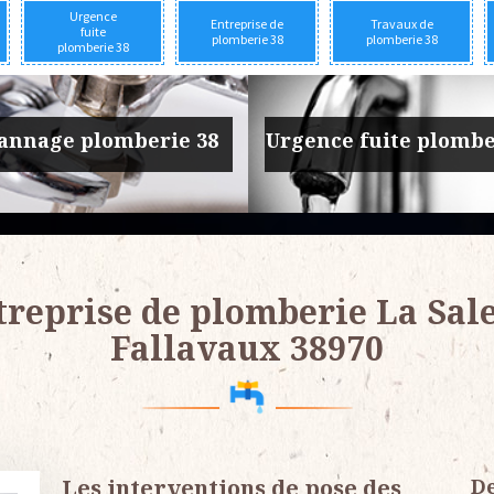
Urgence
Entreprise de
Travaux de
fuite
plomberie 38
plomberie 38
plomberie 38
prise de plomberie 38
Travaux de plomber
treprise de plomberie La Sale
Fallavaux 38970
Les interventions de pose des
De