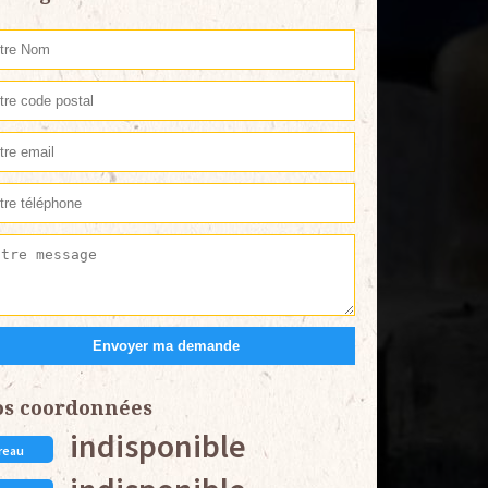
os coordonnées
indisponible
reau