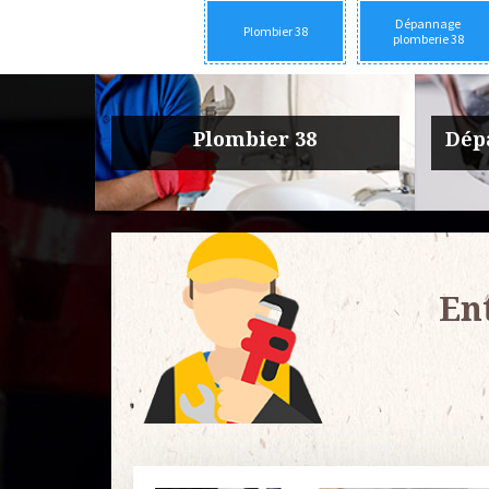
Dépannage
Plombier 38
plomberie 38
rie 38
Urgence fuite plomberie 38
Entre
En