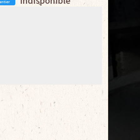
indisponible
antier