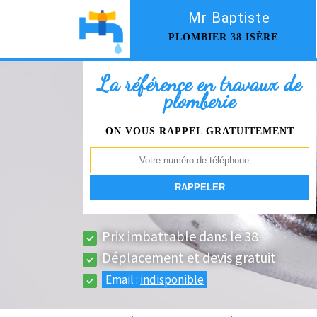
Mr Baptiste
PLOMBIER 38 ISÈRE
La référence en travaux de
plomberie
ON VOUS RAPPEL GRATUITEMENT
Prix imbattable dans le 38
Déplacement et devis gratuit
Email :
indisponible