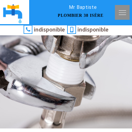
Mr Baptiste
PLOMBIER 38 ISÈRE
indisponible
indisponible