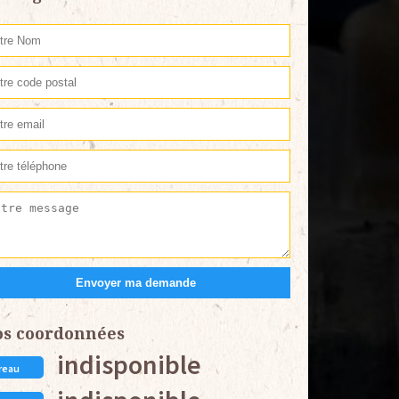
os coordonnées
indisponible
reau