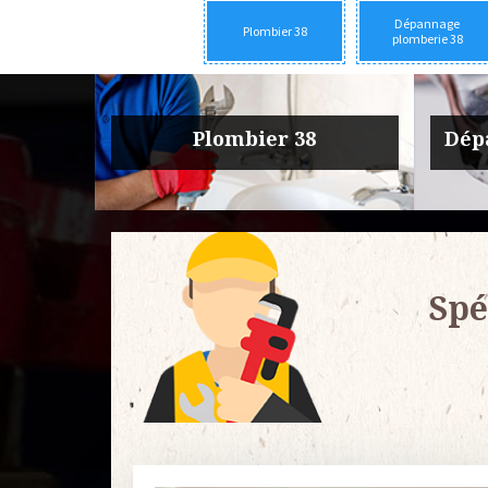
Dépannage
Plombier 38
plomberie 38
rie 38
Urgence fuite plomberie 38
Entre
Spé