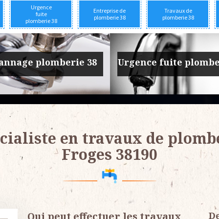
Urgence
Entreprise de
Travaux de
fuite
plomberie 38
plomberie 38
plomberie 38
prise de plomberie 38
Travaux de plomber
cialiste en travaux de plomb
Froges 38190
Qui peut effectuer les travaux
De