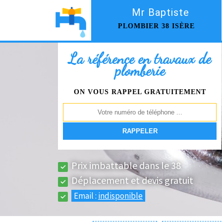
Mr Baptiste
PLOMBIER 38 ISÈRE
La référence en travaux de
plomberie
ON VOUS RAPPEL GRATUITEMENT
Prix imbattable dans le 38
Déplacement et devis gratuit
Email :
indisponible