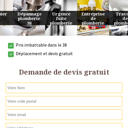
Urgence
Entreprise
Travaux
Devis
fuite
de
de
plomberie
plomberie
plomberie
plomberie
38
38
38
38
Prix imbattable dans le 38
Déplacement et devis gratuit
Demande de devis gratuit