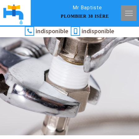
Mr Baptiste
PLOMBIER 38 ISÈRE
indisponible
indisponible