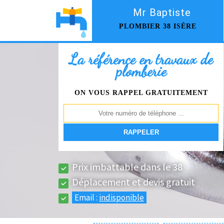
Mr Baptiste
PLOMBIER 38 ISÈRE
La référence en travaux de
plomberie
ON VOUS RAPPEL GRATUITEMENT
Prix imbattable dans le 38
Déplacement et devis gratuit
Email :
indisponible