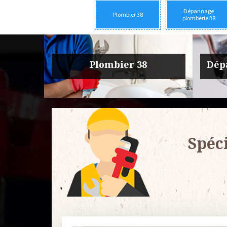
Dépannage
Plombier 38
plomberie 38
rie 38
Urgence fuite plomberie 38
Entre
Spéc