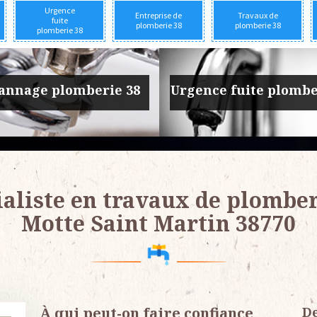
Urgence
Entreprise de
Travaux de
fuite
plomberie 38
plomberie 38
plomberie 38
prise de plomberie 38
Travaux de plomber
ialiste en travaux de plomber
Motte Saint Martin 38770
À qui peut-on faire confiance
De