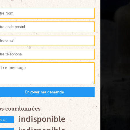
os coordonnées
indisponible
reau