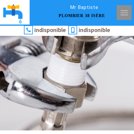
Mr Baptiste
PLOMBIER 38 ISÈRE
indisponible
indisponible