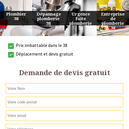
Urgence
Entreprise
Travaux
Devis
fuite
de
de
plomberie
plomberie
plomberie
plomberie
38
38
38
38
Prix imbattable dans le 38
Déplacement et devis gratuit
Demande de devis gratuit