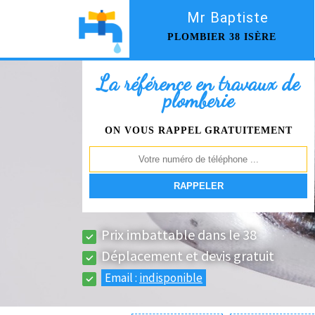
Mr Baptiste
PLOMBIER 38 ISÈRE
La référence en travaux de
plomberie
ON VOUS RAPPEL GRATUITEMENT
Prix imbattable dans le 38
Déplacement et devis gratuit
Email :
indisponible