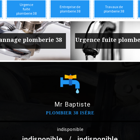
Urgence
Entreprise de
Travaux de
fuite
plomberie 38
plomberie 38
plomberie 38
annage plomberie 38
Urgence fuite plombe
Mr Baptiste
PLOMBIER 38 ISÈRE
indisponible
indisponible
/
indisponible