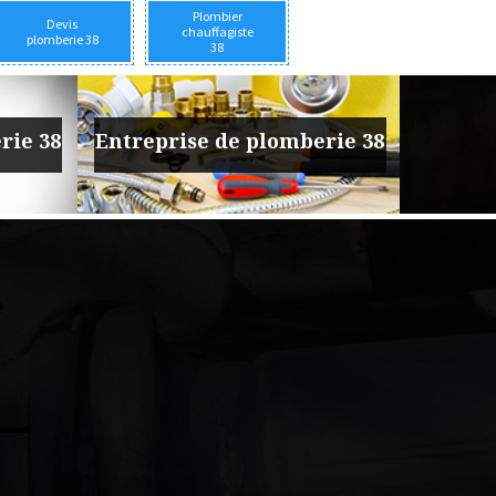
Plombier
Devis
chauffagiste
plomberie 38
38
rie 38
Entreprise de plomberie 38
Trava